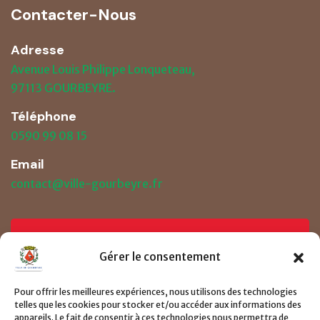
Contacter-Nous
Adresse
Avenue Louis Philippe Lonqueteau,
97113 GOURBEYRE.
Téléphone
0590 99 08 15
Email
contact@ville-gourbeyre.fr
Prendre un RDV
Gérer le consentement
Pour offrir les meilleures expériences, nous utilisons des technologies
Consulter le page de demande de RDV ici
telles que les cookies pour stocker et/ou accéder aux informations des
appareils. Le fait de consentir à ces technologies nous permettra de