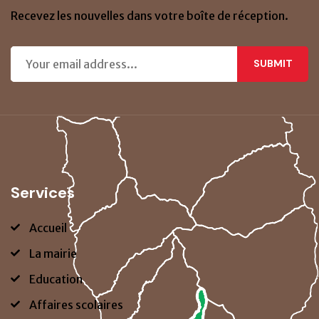
Recevez les nouvelles dans votre boîte de réception.
SUBMIT
Services
Accueil
La mairie
Education
Affaires scolaires