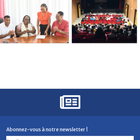
518273528_1157302023090352_6473765559396884809_n
524383990_1164220492398505_
514373167_1144890717664816_1
518272354_1156507406503147_7539651391835166683_n
Abonnez-vous à notre newsletter !