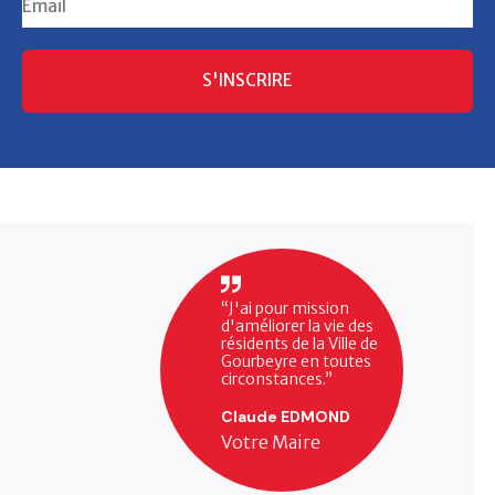
S'INSCRIRE
“J'ai pour mission
d'améliorer la vie des
résidents de la Ville de
Gourbeyre en toutes
circonstances.”
Claude EDMOND
Votre Maire