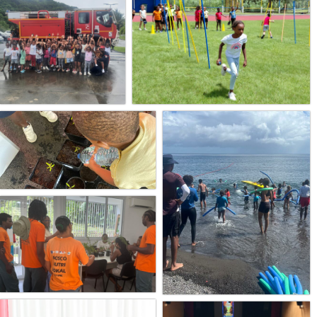
526439307_1173336771486877_8168794638433148903_n
528379379_1173337591486795_513429
526100335_1169936148493606_9106068182724333371_n
527179607_1169935921826962_658700
515439926_1169936091826945_7348363263821343381_n