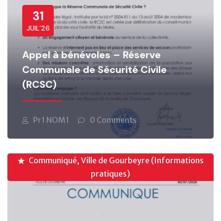
31
JUIL’26
Appel à bénévoles – Réserve
Communale de Sécurité Civile
(RCSC)
Pr1 NOM1
0 Comments
Communiqué, Ville de Gourbeyre (Informations
pratiques)