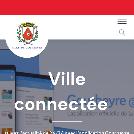
La Mairie
au
service du
citoyen