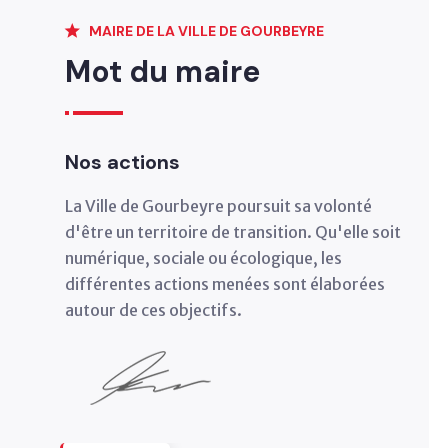
MAIRE DE LA VILLE DE GOURBEYRE
2024
Mot du maire
Hommage à Gilles FLORO
Lire plus
Nos actions
2023
La Ville de Gourbeyre poursuit sa volonté
Hommage à TI MANNO
d'être un territoire de transition. Qu'elle soit
Lire plus
numérique, sociale ou écologique, les
différentes actions menées sont élaborées
2022
autour de ces objectifs.
Création du guide numérique ODYSSEA pour
vivre un séjour sans pareil à Gourbeyre.
Lire plus