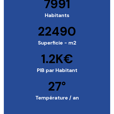
7991
Habitants
22490
Superficie - m2
1.2
K€
PIB par Habitant
27
°
Température / an