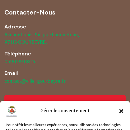
Contacter-Nous
Adresse
Avenue Louis Philippe Lonqueteau,
97113 GOURBEYRE.
Téléphone
0590 99 08 15
Email
contact@ville-gourbeyre.fr
Prendre un RDV
Gérer le consentement
Pour offrir les meilleures expériences, nous utilisons des technologies
Consulter le page de demande de RDV ici