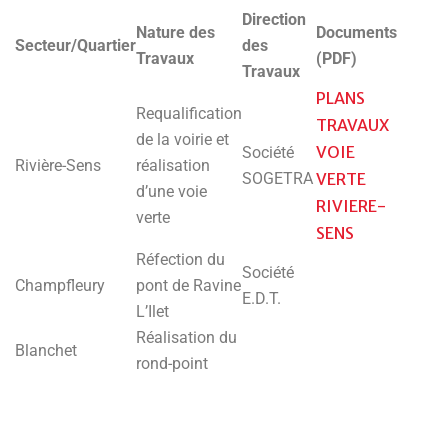
Direction
Nature des
Documents
Secteur/Quartier
des
Travaux
(PDF)
Travaux
PLANS
Requalification
TRAVAUX
de la voirie et
VOIE
Société
Rivière-Sens
réalisation
SOGETRA
VERTE
d’une voie
RIVIERE-
verte
SENS
Réfection du
Société
Champfleury
pont de Ravine
E.D.T.
L’Ilet
Réalisation du
Blanchet
rond-point