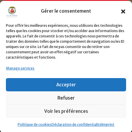
Prendre un RDV
Gérer le consentement
Pour offrir les meilleures expériences, nous utilisons des technologies
Consulter le page de demande de RDV ici
telles que les cookies pour stocker et/ou accéder aux informations des
appareils. Le fait de consentir à ces technologies nous permettra de
traiter des données telles que le comportement de navigation ou les ID
CLIQUER ICI
uniques sur ce site. Le fait de ne pas consentir ou de retirer son
consentement peut avoir un effet négatif sur certaines
caractéristiques et fonctions.
Manage services
Accepter
Refuser
©2022 Tout droits réservés
Ville de Gourbeyre
-
Voir les préférences
Powered By SHK & W2W.
FAQ
Prendre un RDV
Contact
Politique de cookies
Déclaration de confidentialité
Imprint