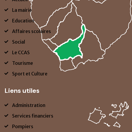
La mairie
Education
Affaires scolaires
Social
Le CCAS
Tourisme
Sport et Culture
Liens utiles
Administration
Services financiers
Pompiers