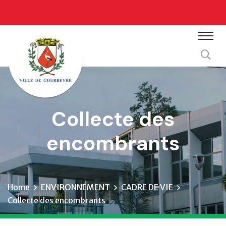
Collecte des
encombrants
Home
ENVIRONNEMENT
CADRE DE VIE
Collecte des encombrants