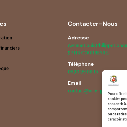
les
Contacter-Nous
Adresse
ration
Avenue Louis Philippe Lonq
financiers
97113 GOURBEYRE.
s
Téléphone
èque
0590 99 08 15
Email
contact@ville-gourbeyre.f
Pour offrir 
cookies pou
consentir à
comportement
ou de retir
caractérist