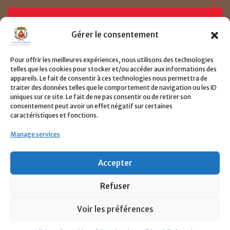
Prendre un RDV
Gérer le consentement
Pour offrir les meilleures expériences, nous utilisons des technologies
Consulter le page de demande de RDV ici
telles que les cookies pour stocker et/ou accéder aux informations des
appareils. Le fait de consentir à ces technologies nous permettra de
traiter des données telles que le comportement de navigation ou les ID
CLIQUER ICI
uniques sur ce site. Le fait de ne pas consentir ou de retirer son
consentement peut avoir un effet négatif sur certaines
caractéristiques et fonctions.
Manage services
Accepter
Refuser
©2022 Tout droits réservés
Ville de Gourbeyre
-
Voir les préférences
Powered By SHK & W2W.
FAQ
Prendre un RDV
Contact