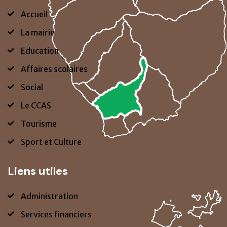
Accueil
La mairie
Education
Affaires scolaires
Social
Le CCAS
Tourisme
Sport et Culture
Liens utiles
Administration
Services financiers