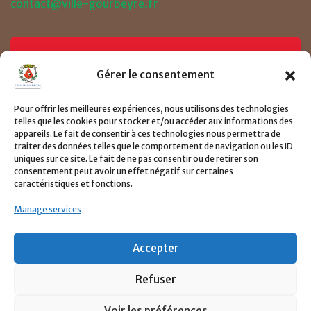
contact@ville-gourbeyre.fr
Prendre un RDV
Gérer le consentement
Pour offrir les meilleures expériences, nous utilisons des technologies
Consulter le page de demande de RDV ici
telles que les cookies pour stocker et/ou accéder aux informations des
appareils. Le fait de consentir à ces technologies nous permettra de
traiter des données telles que le comportement de navigation ou les ID
CLIQUER ICI
uniques sur ce site. Le fait de ne pas consentir ou de retirer son
consentement peut avoir un effet négatif sur certaines
caractéristiques et fonctions.
Manage services
Accepter
Refuser
©2022 Tout droits réservés
Ville de Gourbeyre
-
Voir les préférences