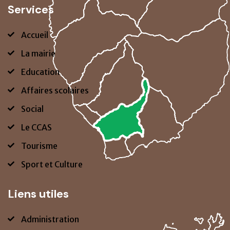
Services
Accueil
La mairie
Education
Affaires scolaires
Social
Le CCAS
Tourisme
Sport et Culture
Liens utiles
Administration